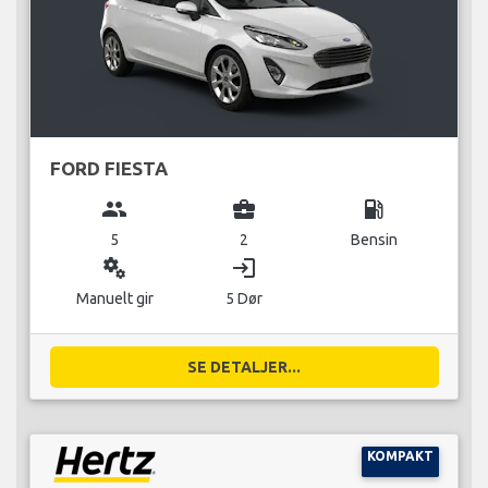
FORD FIESTA
group
business_center
local_gas_station
5
2
Bensin
miscellaneous_services
login
Manuelt gir
5 Dør
SE DETALJER...
KOMPAKT