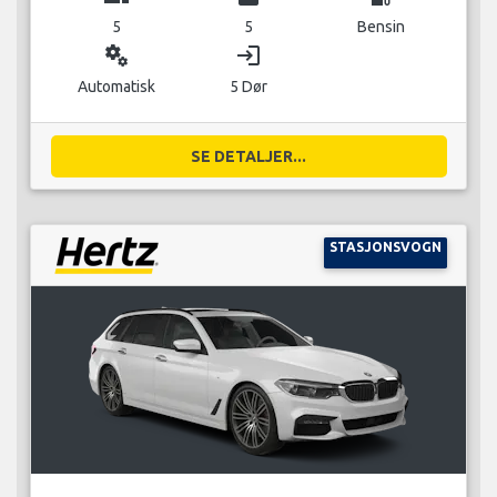
5
5
Bensin
miscellaneous_services
login
Automatisk
5 Dør
SE DETALJER...
STASJONSVOGN