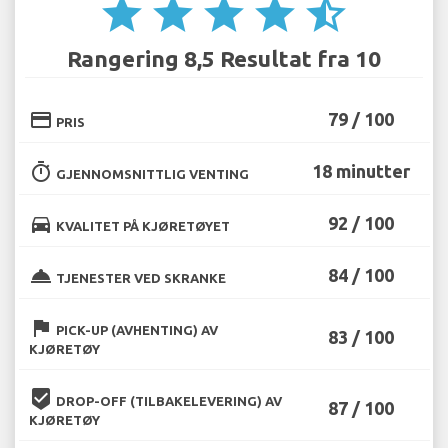
star
star
star
star
star_half
Rangering 8,5 Resultat fra 10
credit_card
79 / 100
PRIS
timer
18 minutter
GJENNOMSNITTLIG VENTING
directions_car
92 / 100
KVALITET PÅ KJØRETØYET
room_service
84 / 100
TJENESTER VED SKRANKE
flag
PICK-UP (AVHENTING) AV
83 / 100
KJØRETØY
beenhere
DROP-OFF (TILBAKELEVERING) AV
87 / 100
KJØRETØY