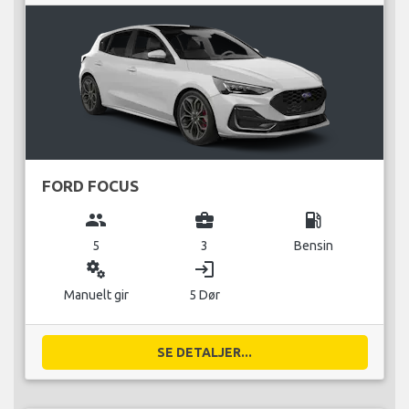
FORD FOCUS
group
business_center
local_gas_station
5
3
Bensin
miscellaneous_services
login
Manuelt gir
5 Dør
SE DETALJER...