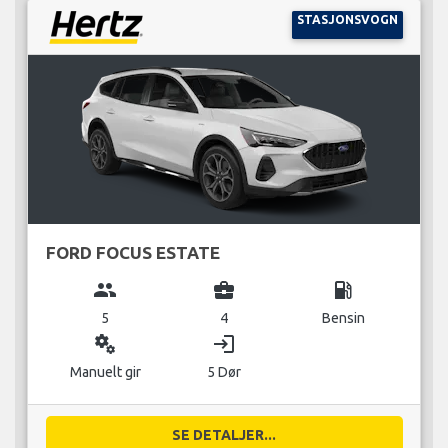
STASJONSVOGN
FORD FOCUS ESTATE
group
business_center
local_gas_station
5
4
Bensin
miscellaneous_services
login
Manuelt gir
5 Dør
SE DETALJER...