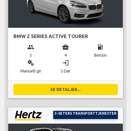
BMW 2 SERIES ACTIVE TOURER
group
business_center
local_gas_station
5
4
Bensin
miscellaneous_services
login
Manuelt gir
5 Dør
SE DETALJER...
5-SETERS TRANSPORTTJENESTER