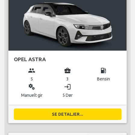
OPEL ASTRA
group
business_center
local_gas_station
5
3
Bensin
miscellaneous_services
login
Manuelt gir
5 Dør
SE DETALJER...