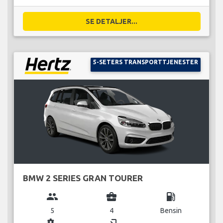
SE DETALJER...
5-SETERS TRANSPORTTJENESTER
BMW 2 SERIES GRAN TOURER
group
business_center
local_gas_station
5
4
Bensin