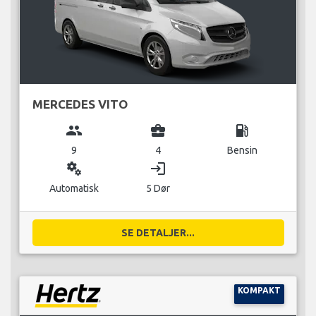
MERCEDES VITO
group
business_center
local_gas_station
9
4
Bensin
miscellaneous_services
login
Automatisk
5 Dør
SE DETALJER...
KOMPAKT