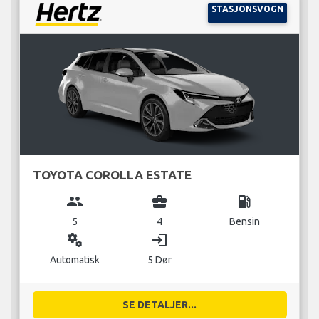
STASJONSVOGN
TOYOTA COROLLA ESTATE
group
business_center
local_gas_station
5
4
Bensin
miscellaneous_services
login
Automatisk
5 Dør
SE DETALJER...