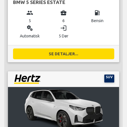
BMW 5 SERIES ESTATE
group
business_center
local_gas_station
5
6
Bensin
miscellaneous_services
login
Automatisk
5 Dør
SE DETALJER...
SUV