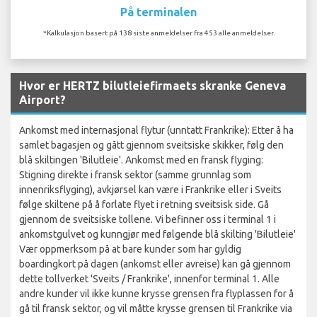
På terminalen
*Kalkulasjon basert på 138 siste anmeldelser fra 453 alle anmeldelser.
Hvor er HERTZ bilutleiefirmaets skranke Geneva
Airport?
Ankomst med internasjonal flytur (unntatt Frankrike): Etter å ha
samlet bagasjen og gått gjennom sveitsiske skikker, følg den
blå skiltingen 'Bilutleie'. Ankomst med en fransk flyging:
Stigning direkte i fransk sektor (samme grunnlag som
innenriksflyging), avkjørsel kan være i Frankrike eller i Sveits
følge skiltene på å forlate flyet i retning sveitsisk side. Gå
gjennom de sveitsiske tollene. Vi befinner oss i terminal 1 i
ankomstgulvet og kunngjør med følgende blå skilting 'Bilutleie'
Vær oppmerksom på at bare kunder som har gyldig
boardingkort på dagen (ankomst eller avreise) kan gå gjennom
dette tollverket 'Sveits / Frankrike', innenfor terminal 1. Alle
andre kunder vil ikke kunne krysse grensen fra flyplassen for å
gå til fransk sektor, og vil måtte krysse grensen til Frankrike via