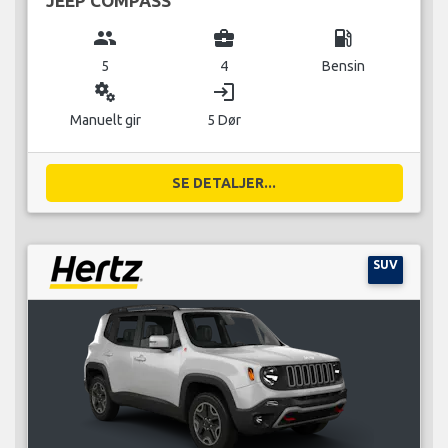
JEEP COMPASS
group
business_center
local_gas_station
5
4
Bensin
miscellaneous_services
login
Manuelt gir
5 Dør
SE DETALJER...
SUV