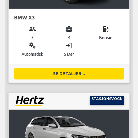
BMW X3
group
business_center
local_gas_station
5
4
Bensin
miscellaneous_services
login
Automatisk
5 Dør
SE DETALJER...
STASJONSVOGN