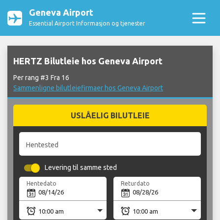
Geneva Airport
Essential Airport Informasjon og tjenester
HERTZ Bilutleie hos Geneva Airport
Per rang #3 Fra 16
Sammenligne bilutleiefirmaer hos Geneva Airport
USLÅELIG BILUTLEIE
Hentested
Levering til samme sted
Hentedato
Returdato