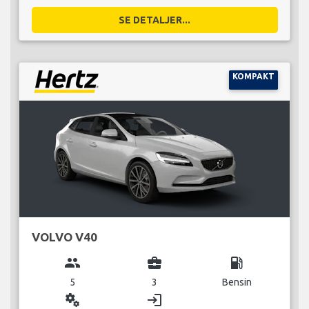
SE DETALJER...
KOMPAKT
VOLVO V40
group
business_center
local_gas_station
5
3
Bensin
miscellaneous_services
login