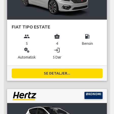
FIAT TIPO ESTATE
group
business_center
local_gas_station
5
4
Bensin
miscellaneous_services
login
Automatisk
5 Dør
SE DETALJER...
ØKONOMI