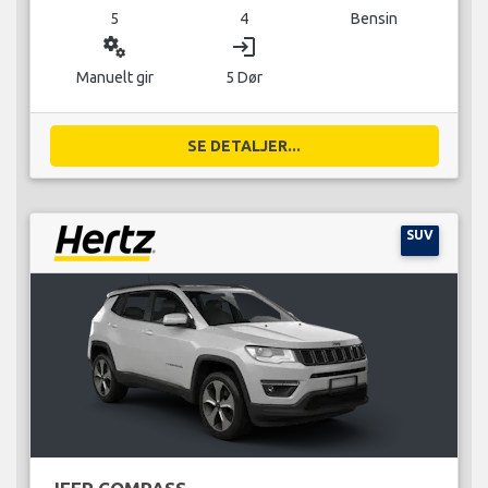
5
4
Bensin
miscellaneous_services
login
Manuelt gir
5 Dør
SE DETALJER...
SUV