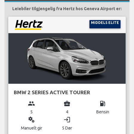
Leiebiler tilgjengelig fra Hertz hos Geneva Airport er:
MIDDELS ELITE
BMW 2 SERIES ACTIVE TOURER
group
business_center
local_gas_station
5
4
Bensin
miscellaneous_services
login
Manuelt gir
5 Dør