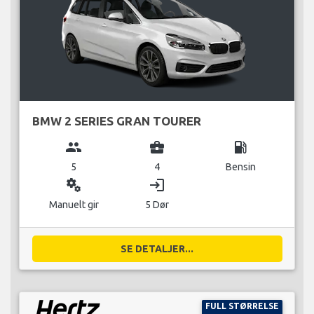
BMW 2 SERIES GRAN TOURER
group
business_center
local_gas_station
5
4
Bensin
miscellaneous_services
login
Manuelt gir
5 Dør
SE DETALJER...
FULL STØRRELSE