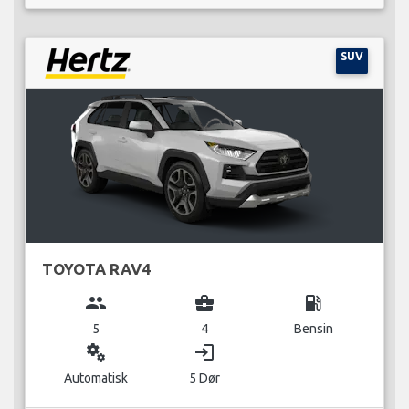
SUV
TOYOTA RAV4
group
business_center
local_gas_station
5
4
Bensin
miscellaneous_services
login
Automatisk
5 Dør