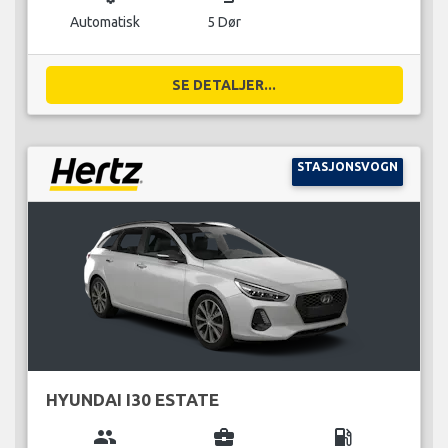
Automatisk
5 Dør
SE DETALJER...
STASJONSVOGN
HYUNDAI I30 ESTATE
group
business_center
local_gas_station