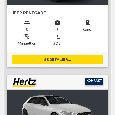
JEEP RENEGADE
group
business_center
local_gas_station
5
2
Bensin
miscellaneous_services
login
Manuelt gir
5 Dør
SE DETALJER...
KOMPAKT