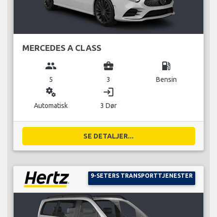
MERCEDES A CLASS
group
business_center
local_gas_station
5
3
Bensin
miscellaneous_services
login
Automatisk
3 Dør
SE DETALJER...
9-SETERS TRANSPORTTJENESTER