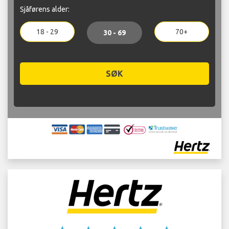
Sjåførens alder:
18 - 29
70+
30 - 69
SØK