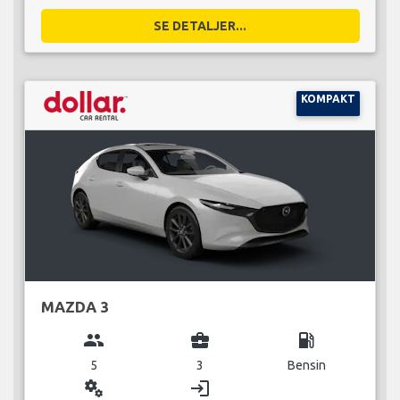
SE DETALJER...
KOMPAKT
MAZDA 3
group
business_center
local_gas_station
5
3
Bensin
miscellaneous_services
login