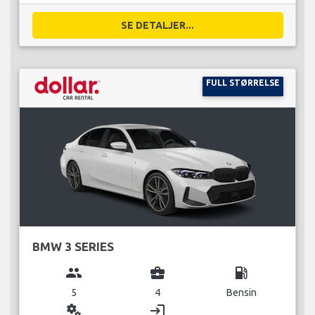
SE DETALJER...
FULL STØRRELSE
BMW 3 SERIES
group
business_center
local_gas_station
5
4
Bensin
miscellaneous_services
login