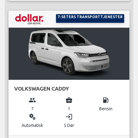
7-SETERS TRANSPORTTJENESTER
VOLKSWAGEN CADDY
group
business_center
local_gas_station
7
1
Bensin
miscellaneous_services
login
Automatisk
5 Dør