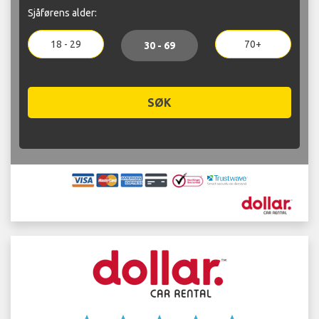
Sjåførens alder:
18 - 29
70+
30 - 69
SØK