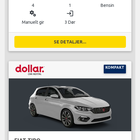
4
1
Bensin
miscellaneous_services
login
Manuelt gir
3 Dør
SE DETALJER...
KOMPAKT