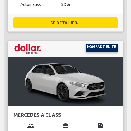
Automatisk
5 Dør
SE DETALJER...
KOMPAKT ELITE
MERCEDES A CLASS
group
business_center
local_gas_station