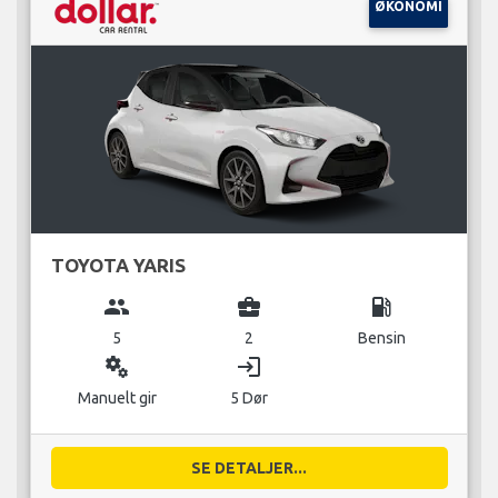
ØKONOMI
TOYOTA YARIS
group
business_center
local_gas_station
5
2
Bensin
miscellaneous_services
login
Manuelt gir
5 Dør
SE DETALJER...