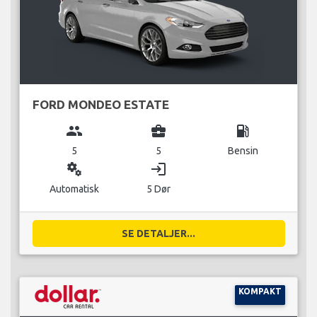
FORD MONDEO ESTATE
group
business_center
local_gas_station
5
5
Bensin
miscellaneous_services
login
Automatisk
5 Dør
SE DETALJER...
KOMPAKT