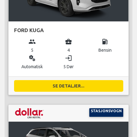
FORD KUGA
group
business_center
local_gas_station
5
4
Bensin
miscellaneous_services
login
Automatisk
5 Dør
SE DETALJER...
STASJONSVOGN