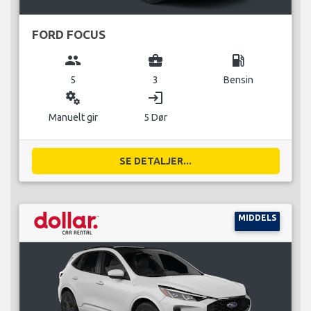
FORD FOCUS
group
business_center
local_gas_station
5
3
Bensin
miscellaneous_services
login
Manuelt gir
5 Dør
SE DETALJER...
MIDDELS