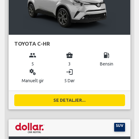
TOYOTA C-HR
group
business_center
local_gas_station
5
3
Bensin
miscellaneous_services
login
Manuelt gir
5 Dør
SE DETALJER...
SUV