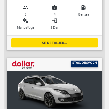
group
business_center
local_gas_station
5
4
Bensin
miscellaneous_services
login
Manuelt gir
5 Dør
SE DETALJER...
STASJONSVOGN