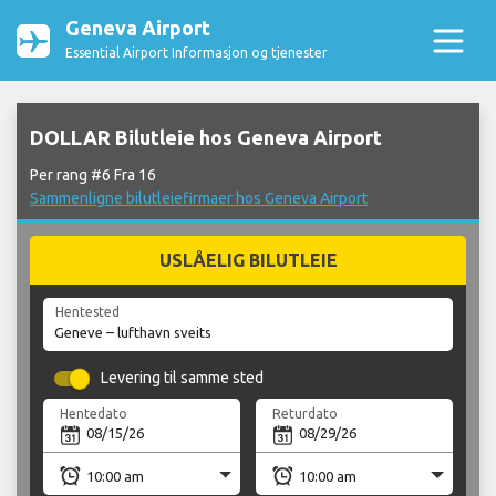
Geneva Airport
Essential Airport Informasjon og tjenester
DOLLAR Bilutleie hos Geneva Airport
Per rang #6 Fra 16
Sammenligne bilutleiefirmaer hos Geneva Airport
USLÅELIG BILUTLEIE
Hentested
Levering til samme sted
Hentedato
Returdato