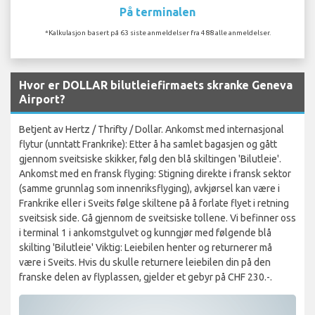
På terminalen
*Kalkulasjon basert på 63 siste anmeldelser fra 488 alle anmeldelser.
Hvor er DOLLAR bilutleiefirmaets skranke Geneva
Airport?
Betjent av Hertz / Thrifty / Dollar. Ankomst med internasjonal
flytur (unntatt Frankrike): Etter å ha samlet bagasjen og gått
gjennom sveitsiske skikker, følg den blå skiltingen 'Bilutleie'.
Ankomst med en fransk flyging: Stigning direkte i fransk sektor
(samme grunnlag som innenriksflyging), avkjørsel kan være i
Frankrike eller i Sveits følge skiltene på å forlate flyet i retning
sveitsisk side. Gå gjennom de sveitsiske tollene. Vi befinner oss
i terminal 1 i ankomstgulvet og kunngjør med følgende blå
skilting 'Bilutleie' Viktig: Leiebilen henter og returnerer må
være i Sveits. Hvis du skulle returnere leiebilen din på den
franske delen av flyplassen, gjelder et gebyr på CHF 230.-.