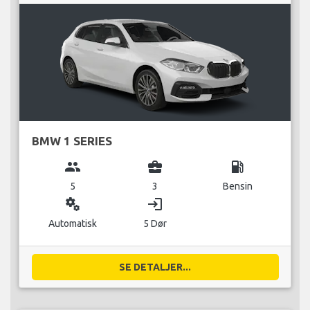
BMW 1 SERIES
group
business_center
local_gas_station
5
3
Bensin
miscellaneous_services
login
Automatisk
5 Dør
SE DETALJER...