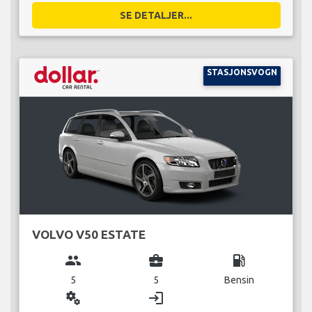
SE DETALJER...
STASJONSVOGN
VOLVO V50 ESTATE
group
business_center
local_gas_station
5
5
Bensin
miscellaneous_services
login