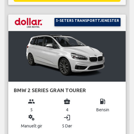
5-SETERS TRANSPORTTJENESTER
BMW 2 SERIES GRAN TOURER
group
business_center
local_gas_station
5
4
Bensin
miscellaneous_services
login
Manuelt gir
5 Dør