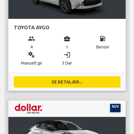
TOYOTA AYGO
group
business_center
local_gas_station
4
1
Bensin
miscellaneous_services
login
Manuelt gir
3 Dør
SE DETALJER...
SUV