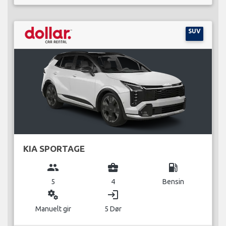
SUV
KIA SPORTAGE
group
business_center
local_gas_station
5
4
Bensin
miscellaneous_services
login
Manuelt gir
5 Dør