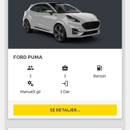
FORD PUMA
group
business_center
local_gas_station
5
3
Bensin
miscellaneous_services
login
Manuelt gir
5 Dør
SE DETALJER...