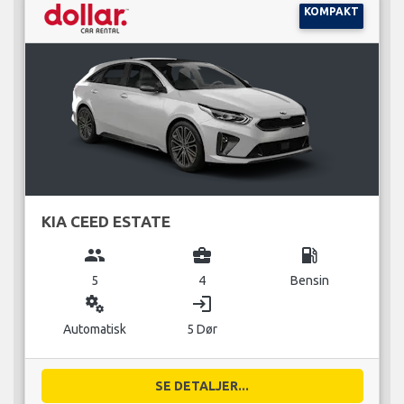
KOMPAKT
KIA CEED ESTATE
group
business_center
local_gas_station
5
4
Bensin
miscellaneous_services
login
Automatisk
5 Dør
SE DETALJER...