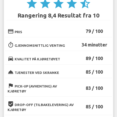
star
star
star
star
star_half
Rangering 8,4 Resultat fra 10
credit_card
79 / 100
PRIS
timer
34 minutter
GJENNOMSNITTLIG VENTING
directions_car
89 / 100
KVALITET PÅ KJØRETØYET
room_service
85 / 100
TJENESTER VED SKRANKE
flag
PICK-UP (AVHENTING) AV
83 / 100
KJØRETØY
beenhere
DROP-OFF (TILBAKELEVERING) AV
85 / 100
KJØRETØY