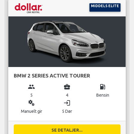
MIDDELS ELITE
BMW 2 SERIES ACTIVE TOURER
group
business_center
local_gas_station
5
4
Bensin
miscellaneous_services
login
Manuelt gir
5 Dør
SE DETALJER...