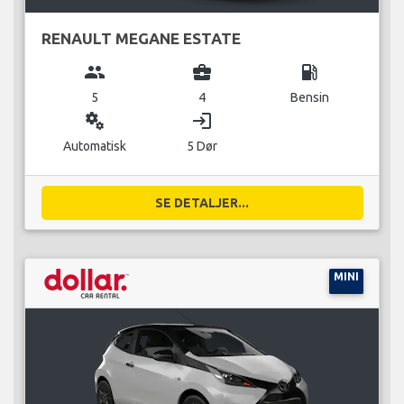
RENAULT MEGANE ESTATE
group
business_center
local_gas_station
5
4
Bensin
miscellaneous_services
login
Automatisk
5 Dør
SE DETALJER...
MINI