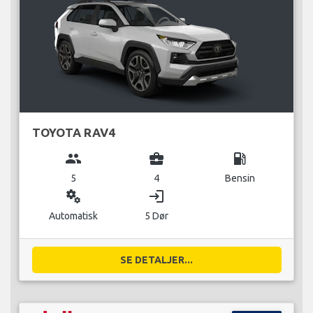
TOYOTA RAV4
group
business_center
local_gas_station
5
4
Bensin
miscellaneous_services
login
Automatisk
5 Dør
SE DETALJER...