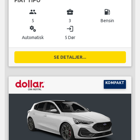
FIAT TIPO
group
business_center
local_gas_station
5
3
Bensin
miscellaneous_services
login
Automatisk
5 Dør
SE DETALJER...
KOMPAKT