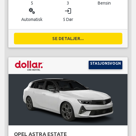
5
3
Bensin
miscellaneous_services
login
Automatisk
5 Dør
SE DETALJER...
STASJONSVOGN
OPEL ASTRA ESTATE