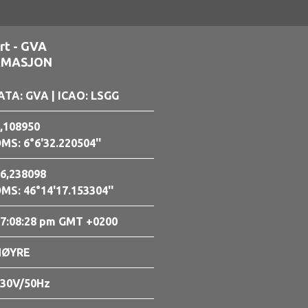
rt - GVA
RMASJON
ATA: GVA
| ICAO: LSGG
,108950
MS: 6°6'32.220504''
6,238098
MS: 46°14'17.153304''
7:08:29 pm GMT +0200
HØYRE
30V/50Hz