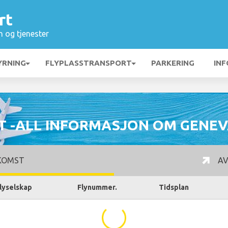
rt
n og tjenester
YRNING
FLYPLASSTRANSPORT
PARKERING
INF
T -ALL INFORMASJON OM GENEVA
KOMST
AV
lyselskap
Flynummer.
Tidsplan
...