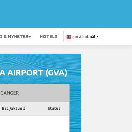
O & NYHETER
HOTELS
norsk bokmål
 AIRPORT (GVA)
GANGER
Est./aktuell
Status