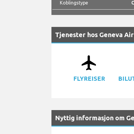
Koblingstype
C
Tjenester hos Geneva Ai
airplanemode_active
d
FLYREISER
BILU
Nyttig informasjon om G