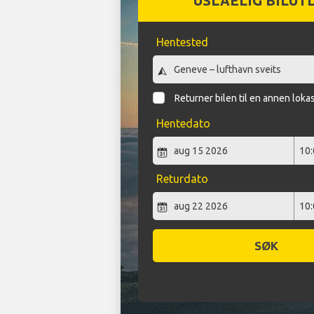
USLÅELIG BILUT
Hentested
Returner bilen til en annen loka
Hentedato
Returdato
SØK