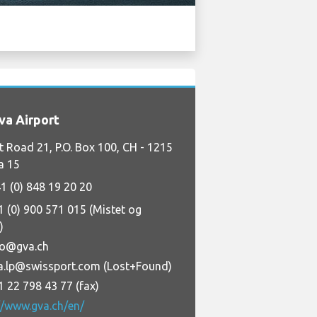
a Airport
t Road 21, P.O. Box 100, CH - 1215
a 15
1 (0) 848 19 20 20
1 (0) 900 571 015 (Mistet og
)
fo@gva.ch
a.lp@swissport.com (Lost+Found)
1 22 798 43 77 (fax)
//www.gva.ch/en/