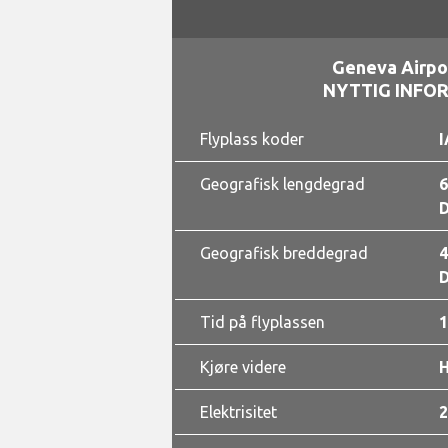
Geneva Airpo
NYTTIG INFO
Flyplass koder
I
Geografisk lengdegrad
6
D
Geografisk breddegrad
4
D
Tid på flyplassen
1
Kjøre videre
Elektrisitet
2