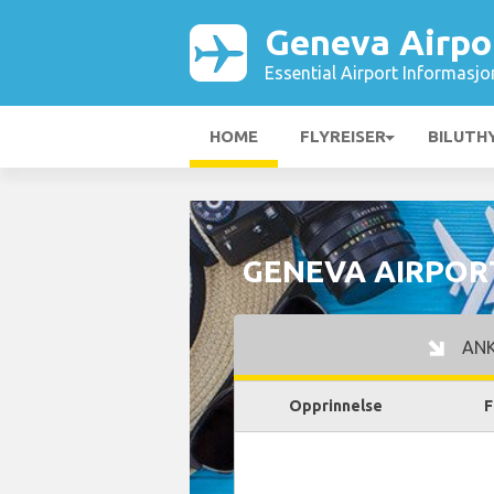
Geneva Airpo
Essential Airport Informasjo
HOME
FLYREISER
BILUTH
GENEVA AIRPOR
AN
Opprinnelse
F