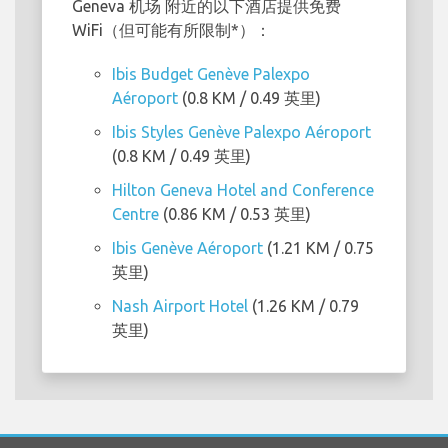
Geneva 机场 附近的以下酒店提供免费
WiFi（但可能有所限制*）：
Ibis Budget Genève Palexpo
Aéroport
(0.8 KM / 0.49 英里)
Ibis Styles Genève Palexpo Aéroport
(0.8 KM / 0.49 英里)
Hilton Geneva Hotel and Conference
Centre
(0.86 KM / 0.53 英里)
Ibis Genève Aéroport
(1.21 KM / 0.75
英里)
Nash Airport Hotel
(1.26 KM / 0.79
英里)