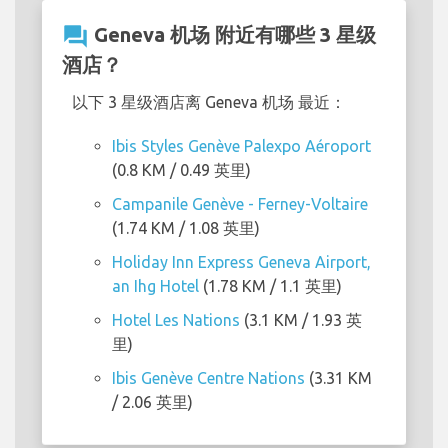
question_answer
Geneva 机场 附近有哪些 3 星级
酒店？
以下 3 星级酒店离 Geneva 机场 最近：
Ibis Styles Genève Palexpo Aéroport
(0.8 KM / 0.49 英里)
Campanile Genève - Ferney-Voltaire
(1.74 KM / 1.08 英里)
Holiday Inn Express Geneva Airport,
an Ihg Hotel
(1.78 KM / 1.1 英里)
Hotel Les Nations
(3.1 KM / 1.93 英
里)
Ibis Genève Centre Nations
(3.31 KM
/ 2.06 英里)