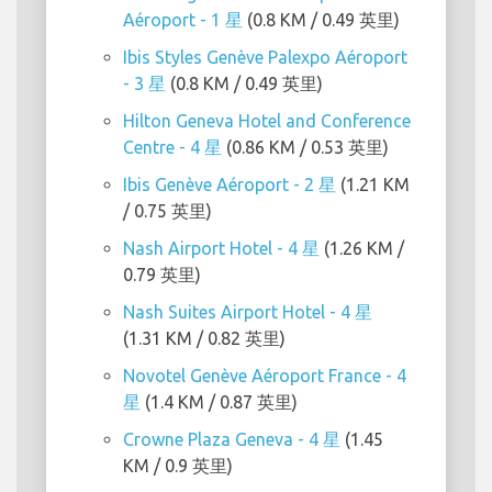
Aéroport - 1 星
(0.8 KM / 0.49 英里)
Ibis Styles Genève Palexpo Aéroport
- 3 星
(0.8 KM / 0.49 英里)
Hilton Geneva Hotel and Conference
Centre - 4 星
(0.86 KM / 0.53 英里)
Ibis Genève Aéroport - 2 星
(1.21 KM
/ 0.75 英里)
Nash Airport Hotel - 4 星
(1.26 KM /
0.79 英里)
Nash Suites Airport Hotel - 4 星
(1.31 KM / 0.82 英里)
Novotel Genève Aéroport France - 4
星
(1.4 KM / 0.87 英里)
Crowne Plaza Geneva - 4 星
(1.45
KM / 0.9 英里)