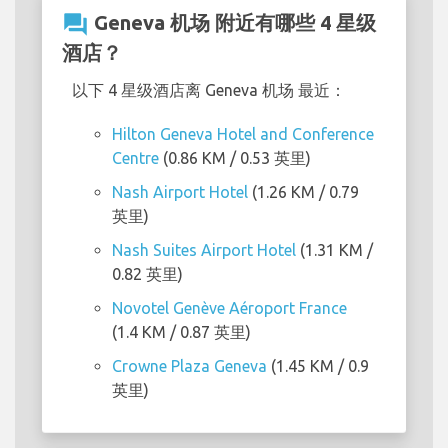
question_answer
Geneva 机场 附近有哪些 4 星级
酒店？
以下 4 星级酒店离 Geneva 机场 最近：
Hilton Geneva Hotel and Conference
Centre
(0.86 KM / 0.53 英里)
Nash Airport Hotel
(1.26 KM / 0.79
英里)
Nash Suites Airport Hotel
(1.31 KM /
0.82 英里)
Novotel Genève Aéroport France
(1.4 KM / 0.87 英里)
Crowne Plaza Geneva
(1.45 KM / 0.9
英里)