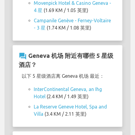
Movenpick Hotel & Casino Geneva -
4 星
(1.69 KM / 1.05 英里)
Campanile Genève - Ferney-Voltaire
- 3 星
(1.74 KM / 1.08 英里)
question_answer
Geneva 机场 附近有哪些 5 星级
酒店？
以下 5 星级酒店离 Geneva 机场 最近：
InterContinental Geneva, an Ihg
Hotel
(2.4 KM / 1.49 英里)
La Reserve Geneve Hotel, Spa and
Villa
(3.4 KM / 2.11 英里)