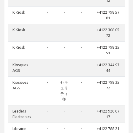
12
K Kiosk
-
-
-
+4122 798 57
81
K Kiosk
-
-
-
+4122 308 05
72
K Kiosk
-
-
-
+4122 798 25
51
Kiosques
-
-
-
+4122 344 97
AGS
44
Kiosques
-
セキ
-
+4122 798 35
AGS
ュリ
72
ティ
後
Leaders
-
-
-
+4122 920 07
Electronics
17
Librairie
-
-
-
+4122 788 21