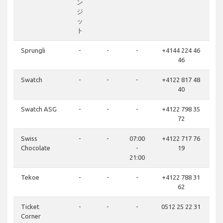
ン
ジ
ッ
ト
Sprungli
-
-
-
+4144 224 46
46
Swatch
-
-
-
+4122 817 48
40
Swatch ASG
-
-
-
+4122 798 35
72
Swiss
-
-
07:00
+4122 717 76
Chocolate
-
19
21:00
Tekoe
-
-
-
+4122 788 31
62
Ticket
-
-
-
0512 25 22 31
Corner