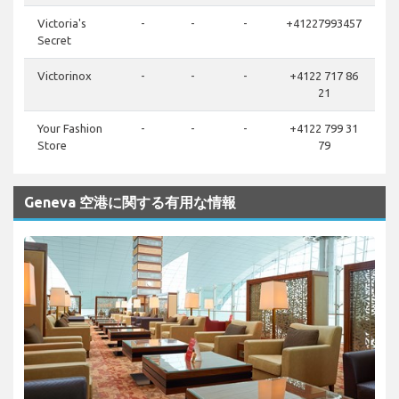
Victoria's
-
-
-
+41227993457
Secret
Victorinox
-
-
-
+4122 717 86
21
Your Fashion
-
-
-
+4122 799 31
Store
79
Geneva 空港に関する有用な情報