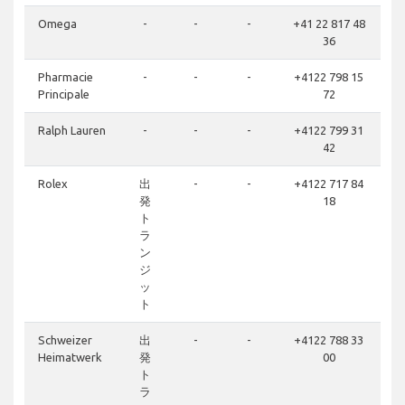
Omega
-
-
-
+41 22 817 48
36
Pharmacie
-
-
-
+4122 798 15
Principale
72
Ralph Lauren
-
-
-
+4122 799 31
42
Rolex
出
-
-
+4122 717 84
発
18
ト
ラ
ン
ジ
ッ
ト
Schweizer
出
-
-
+4122 788 33
Heimatwerk
発
00
ト
ラ