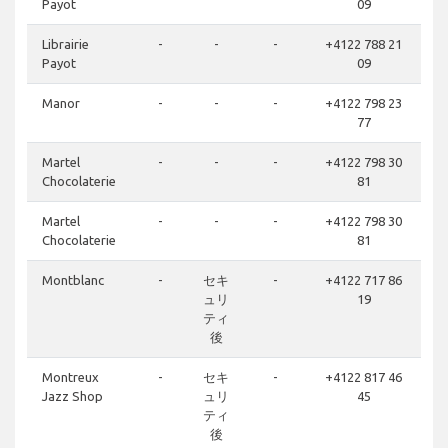
Payot
09
Librairie
-
-
-
+4122 788 21
Payot
09
Manor
-
-
-
+4122 798 23
77
Martel
-
-
-
+4122 798 30
Chocolaterie
81
Martel
-
-
-
+4122 798 30
Chocolaterie
81
Montblanc
-
セキ
-
+4122 717 86
ュリ
19
ティ
後
Montreux
-
セキ
-
+4122 817 46
Jazz Shop
ュリ
45
ティ
後