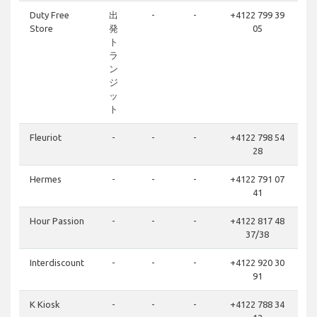
Duty Free
出
-
-
+4122 799 39
Store
発
05
ト
ラ
ン
ジ
ッ
ト
Fleuriot
-
-
-
+4122 798 54
28
Hermes
-
-
-
+4122 791 07
41
Hour Passion
-
-
-
+4122 817 48
37/38
Interdiscount
-
-
-
+4122 920 30
91
K Kiosk
-
-
-
+4122 788 34