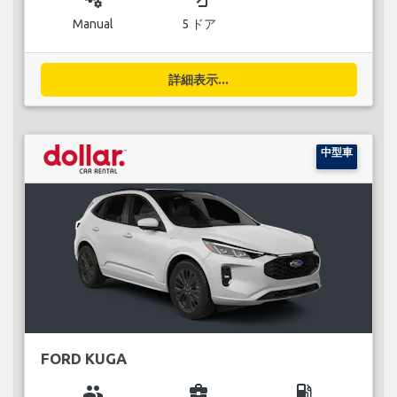
Manual
5 ドア
詳細表示...
中型車
FORD KUGA
group
business_center
local_gas_station