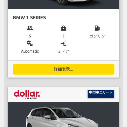
BMW 1 SERIES
group
business_center
local_gas_station
5
3
ガソリン
miscellaneous_services
login
Automatic
5 ドア
詳細表示...
中型車エリート