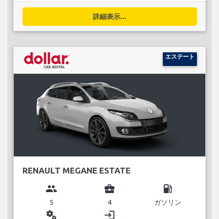
詳細表示...
エステート
RENAULT MEGANE ESTATE
group
business_center
local_gas_station
5
4
ガソリン
miscellaneous_services
login