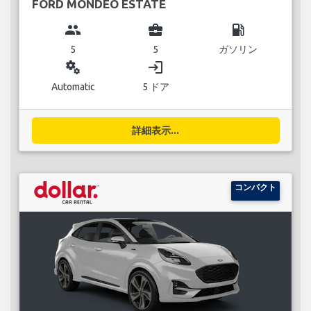
FORD MONDEO ESTATE
group
business_center
local_gas_station
5
5
ガソリン
miscellaneous_services
login
Automatic
5 ドア
詳細表示...
コンパクト