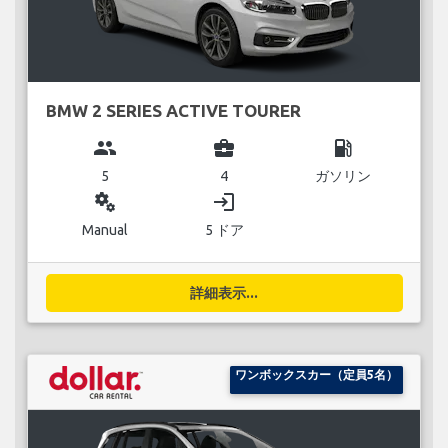
BMW 2 SERIES ACTIVE TOURER
group
business_center
local_gas_station
5
4
ガソリン
miscellaneous_services
login
Manual
5 ドア
詳細表示...
ワンボックスカー（定員5名）