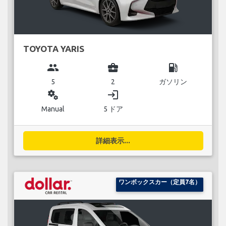
TOYOTA YARIS
group
business_center
local_gas_station
5
2
ガソリン
miscellaneous_services
login
Manual
5 ドア
詳細表示...
ワンボックスカー（定員7名）