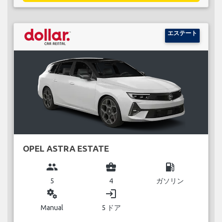
エステート
OPEL ASTRA ESTATE
group
business_center
local_gas_station
5
4
ガソリン
miscellaneous_services
login
Manual
5 ドア