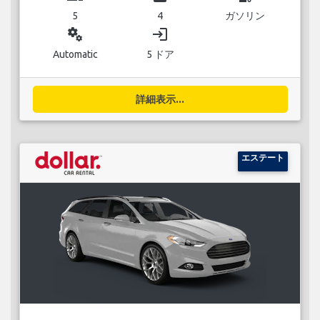
5
4
ガソリン
miscellaneous_services
login
Automatic
5 ドア
詳細表示...
エステート