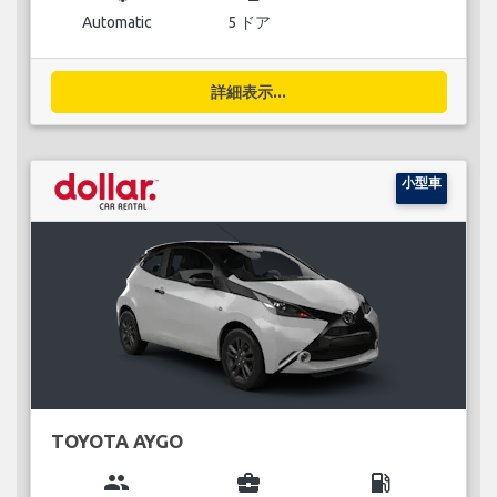
Automatic
5 ドア
詳細表示...
小型車
TOYOTA AYGO
group
business_center
local_gas_station