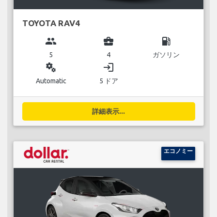
TOYOTA RAV4
group
business_center
local_gas_station
5
4
ガソリン
miscellaneous_services
login
Automatic
5 ドア
詳細表示...
エコノミー