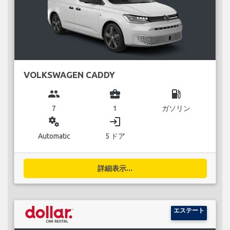
VOLKSWAGEN CADDY
group
business_center
local_gas_station
7
1
ガソリン
miscellaneous_services
login
Automatic
5 ドア
詳細表示...
エステート