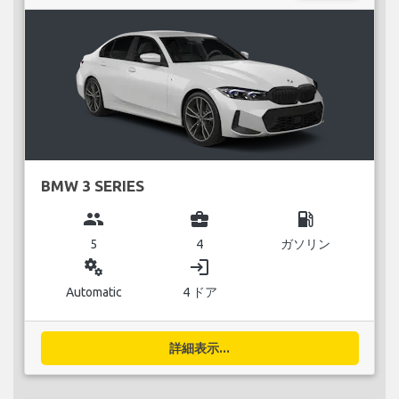
BMW 3 SERIES
group
business_center
local_gas_station
5
4
ガソリン
miscellaneous_services
login
Automatic
4 ドア
詳細表示...