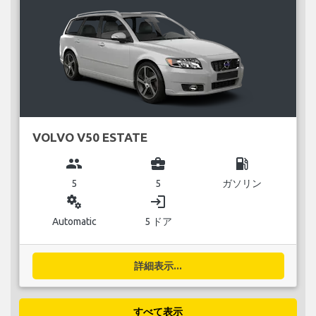
VOLVO V50 ESTATE
group
business_center
local_gas_station
5
5
ガソリン
miscellaneous_services
login
Automatic
5 ドア
詳細表示...
すべて表示