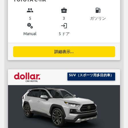
group
business_center
local_gas_station
5
3
ガソリン
miscellaneous_services
login
Manual
5 ドア
詳細表示...
SUV（スポーツ用多目的車）