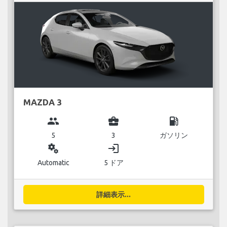
MAZDA 3
group
business_center
local_gas_station
5
3
ガソリン
miscellaneous_services
login
Automatic
5 ドア
詳細表示...