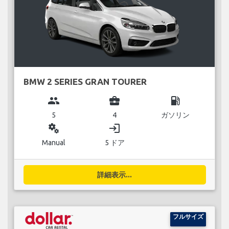
BMW 2 SERIES GRAN TOURER
group
business_center
local_gas_station
5
4
ガソリン
miscellaneous_services
login
Manual
5 ドア
詳細表示...
フルサイズ