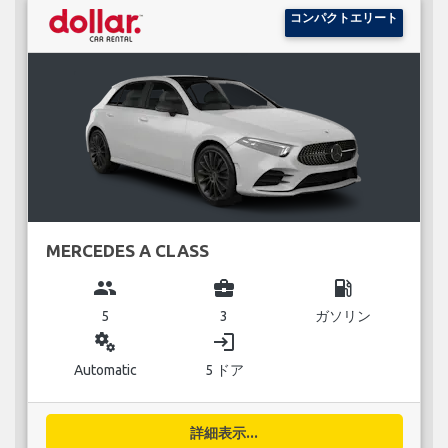
コンパクトエリート
MERCEDES A CLASS
group
business_center
local_gas_station
5
3
ガソリン
miscellaneous_services
login
Automatic
5 ドア
詳細表示...