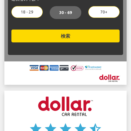
18 - 29
70+
30 - 69
検索
star
star
star
star
star_half