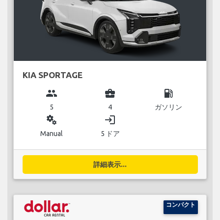
KIA SPORTAGE
group
business_center
local_gas_station
5
4
ガソリン
miscellaneous_services
login
Manual
5 ドア
詳細表示...
コンパクト