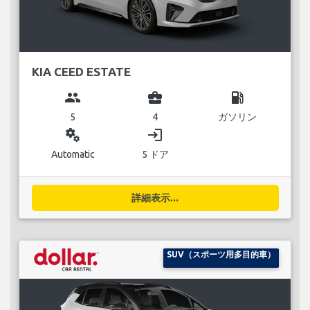
KIA CEED ESTATE
group
business_center
local_gas_station
5
4
ガソリン
miscellaneous_services
login
Automatic
5 ドア
詳細表示...
SUV（スポーツ用多目的車）