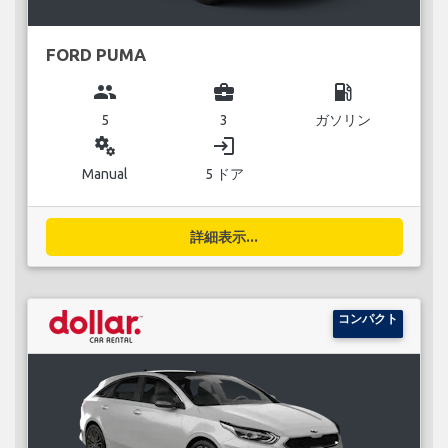
FORD PUMA
group
business_center
local_gas_station
5
3
ガソリン
miscellaneous_services
login
Manual
5 ドア
詳細表示...
コンパクト