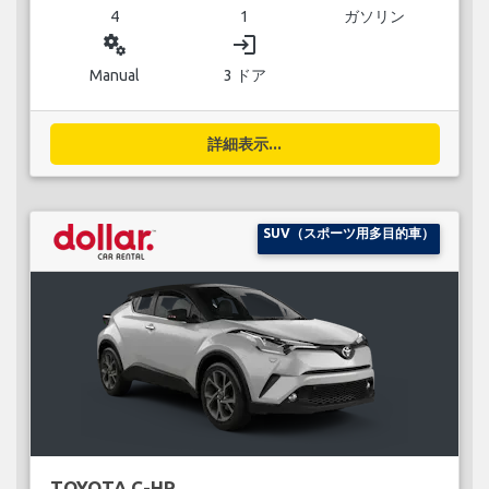
4
1
ガソリン
miscellaneous_services
login
Manual
3 ドア
詳細表示...
SUV（スポーツ用多目的車）
TOYOTA C-HR