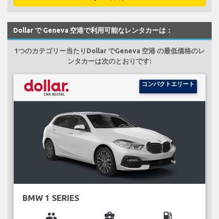
Dollar で Geneva 空港で利用可能なレンタカーは：
1つのカテゴリー当たりDollar でGeneva 空港 の最低価格のレ
ンタカーは次のとおりです:
コンパクトエリート
BMW 1 SERIES
group
business_center
local_gas_station