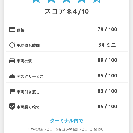
スコア 8.4 /10
credit_card
79 / 100
価格
timer
34 ミニ
平均待ち時間
directions_car
89 / 100
車両の質
room_service
85 / 100
デスクサービス
flag
83 / 100
車両引き渡し
beenhere
85 / 100
車両乗り捨て
ターミナル内で
* 63 の最新レビューをもとに488合計レビューから計算。