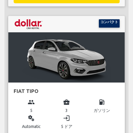
コンパクト
FIAT TIPO
group
business_center
local_gas_station
5
3
ガソリン
miscellaneous_services
login
Automatic
5 ドア