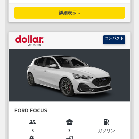
詳細表示...
コンパクト
FORD FOCUS
group
business_center
local_gas_station
5
3
ガソリン
miscellaneous_services
login