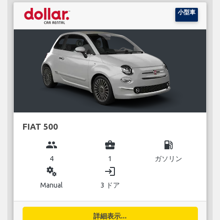
小型車
FIAT 500
group
business_center
local_gas_station
4
1
ガソリン
miscellaneous_services
login
Manual
3 ドア
詳細表示...