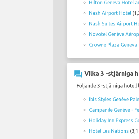
Hilton Geneva Hotel a
Nash Airport Hotel
(1,
Nash Suites Airport H
Novotel Genève Aérop
Crowne Plaza Geneva
question_answer
Vilka 3 -stjärniga 
Följande 3 -stjärniga hotell
Ibis Styles Genève Pa
Campanile Genève - Fe
Holiday Inn Express Ge
Hotel Les Nations
(3,1