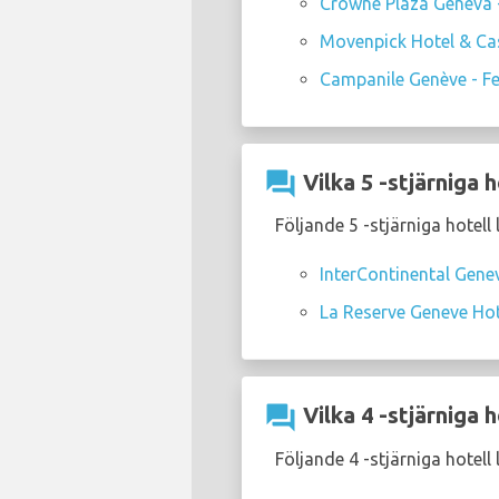
Crowne Plaza Geneva -
Movenpick Hotel & Cas
Campanile Genève - Fer
question_answer
Vilka 5 -stjärniga 
Följande 5 -stjärniga hotell
InterContinental Genev
La Reserve Geneve Hot
question_answer
Vilka 4 -stjärniga 
Följande 4 -stjärniga hotell