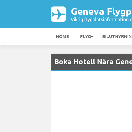
Geneva Flygp
Viktig flygplatsinformation 
HOME
FLYG
BILUTHYRNI
Boka Hotell Nära Gene