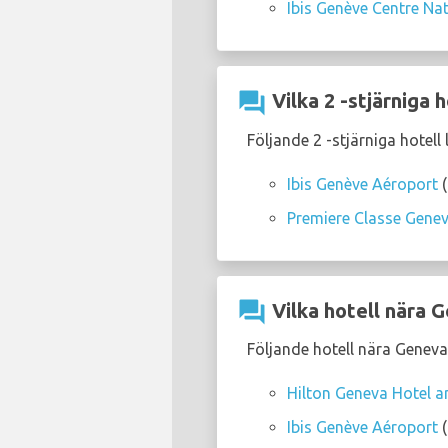
Ibis Genève Centre Na
question_answer
Vilka 2 -stjärniga 
Följande 2 -stjärniga hotell
Ibis Genève Aéroport
(
Premiere Classe Genev
question_answer
Vilka hotell nära G
Följande hotell nära Geneva 
Hilton Geneva Hotel a
Ibis Genève Aéroport
(