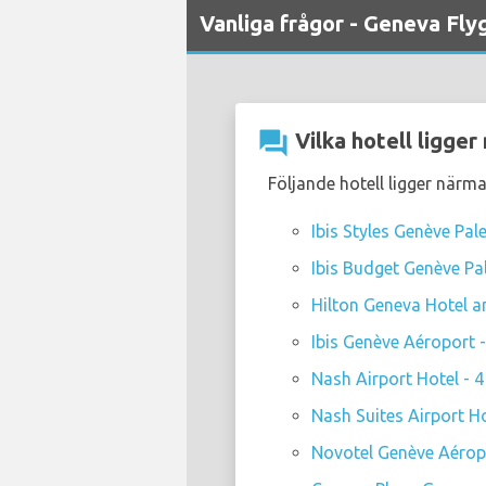
Vanliga frågor - Geneva Flyg
question_answer
Vilka hotell ligge
Följande hotell ligger närm
Ibis Styles Genève Pal
Ibis Budget Genève Pa
Hilton Geneva Hotel a
Ibis Genève Aéroport -
Nash Airport Hotel - 4
Nash Suites Airport Ho
Novotel Genève Aéropo