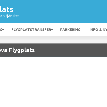
lats
och tjänster
NG
FLYGPLATSTRANSFER
PARKERING
INFO & N
va Flygplats