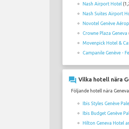
Nash Airport Hotel
(1,
Nash Suites Airport H
Novotel Genève Aérop
Crowne Plaza Geneva
Movenpick Hotel & Ca
Campanile Genève - Fe
question_answer
Vilka hotell nära 
Följande hotell nära Geneva
Ibis Styles Genève Pa
Ibis Budget Genève Pa
Hilton Geneva Hotel a