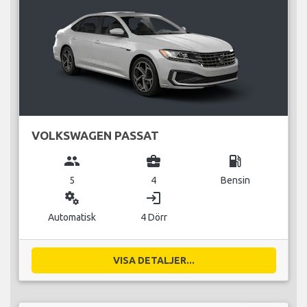
VOLKSWAGEN PASSAT
group
business_center
local_gas_station
5
4
Bensin
miscellaneous_services
login
Automatisk
4 Dörr
VISA DETALJER...