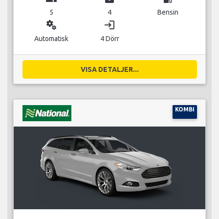
5
4
Bensin
miscellaneous_services
login
Automatisk
4 Dörr
VISA DETALJER...
KOMBI