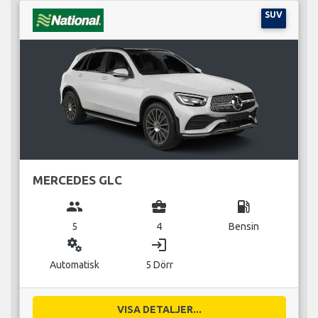
SUV
MERCEDES GLC
group
business_center
local_gas_station
5
4
Bensin
miscellaneous_services
login
Automatisk
5 Dörr
VISA DETALJER...