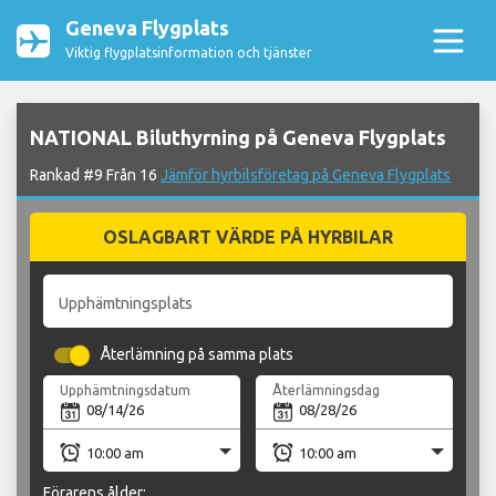
Geneva Flygplats
Viktig flygplatsinformation och tjänster
NATIONAL Biluthyrning på Geneva Flygplats
Rankad #9 Från 16
Jämför hyrbilsföretag på Geneva Flygplats
OSLAGBART VÄRDE PÅ HYRBILAR
Upphämtningsplats
Återlämning på samma plats
Upphämtningsdatum
Återlämningsdag
Förarens ålder: