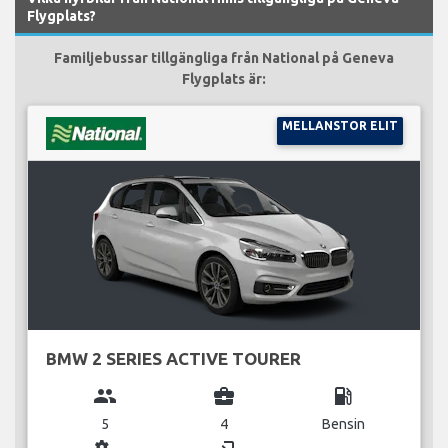
Flygplats?
Familjebussar tillgängliga från National på Geneva
Flygplats är:
MELLANSTOR ELIT
BMW 2 SERIES ACTIVE TOURER
group
business_center
local_gas_station
5
4
Bensin