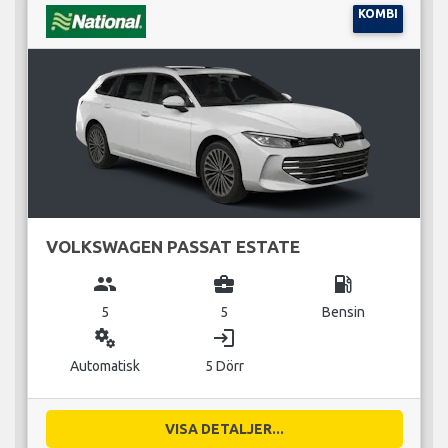
KOMBI
VOLKSWAGEN PASSAT ESTATE
group
business_center
local_gas_station
5
5
Bensin
miscellaneous_services
login
Automatisk
5 Dörr
VISA DETALJER...