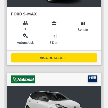
FORD S-MAX
group
business_center
local_gas_station
7
1
Bensin
miscellaneous_services
login
Automatisk
5 Dörr
VISA DETALJER...
MINI