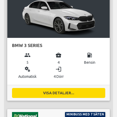
BMW 3 SERIES
group
business_center
local_gas_station
5
4
Bensin
miscellaneous_services
login
Automatisk
4 Dörr
VISA DETALJER...
MINIBUSS MED 7 SÄTEN