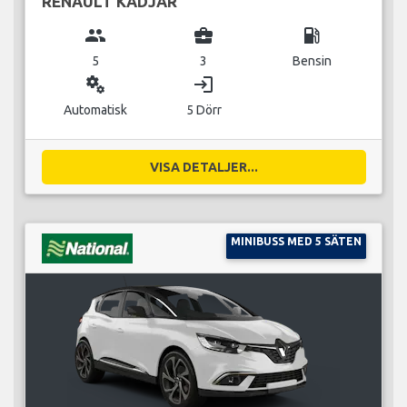
RENAULT KADJAR
group
business_center
local_gas_station
5
3
Bensin
miscellaneous_services
login
Automatisk
5 Dörr
VISA DETALJER...
MINIBUSS MED 5 SÄTEN