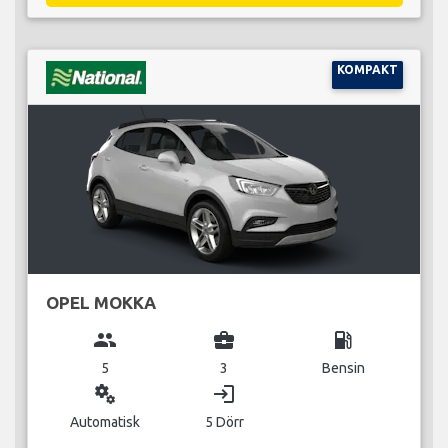
KOMPAKT
OPEL MOKKA
group
business_center
local_gas_station
5
3
Bensin
miscellaneous_services
login
Automatisk
5 Dörr