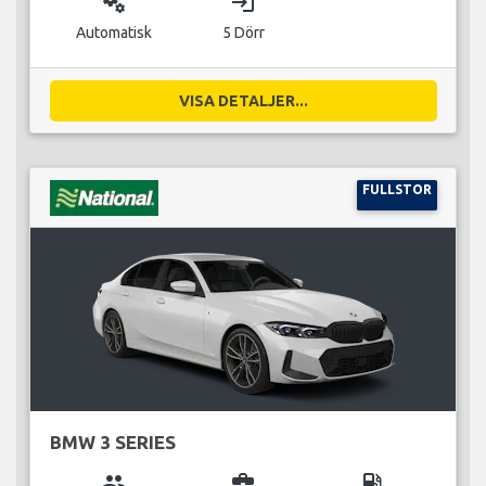
miscellaneous_services
login
Automatisk
5 Dörr
VISA DETALJER...
FULLSTOR
BMW 3 SERIES
group
business_center
local_gas_station