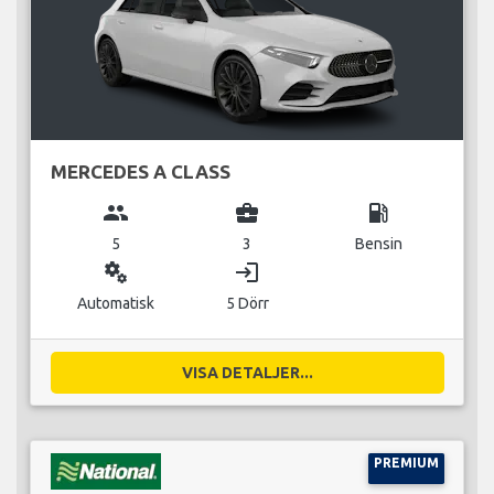
MERCEDES A CLASS
group
business_center
local_gas_station
5
3
Bensin
miscellaneous_services
login
Automatisk
5 Dörr
VISA DETALJER...
PREMIUM