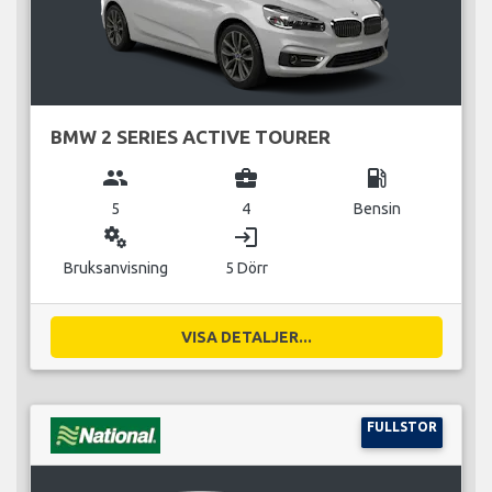
BMW 2 SERIES ACTIVE TOURER
group
business_center
local_gas_station
5
4
Bensin
miscellaneous_services
login
Bruksanvisning
5 Dörr
VISA DETALJER...
FULLSTOR