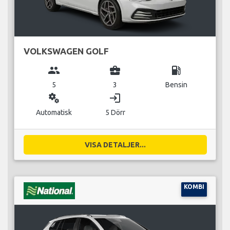
VOLKSWAGEN GOLF
group
business_center
local_gas_station
5
3
Bensin
miscellaneous_services
login
Automatisk
5 Dörr
VISA DETALJER...
KOMBI