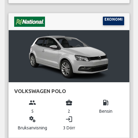
EKONOMI
VOLKSWAGEN POLO
group
business_center
local_gas_station
5
2
Bensin
miscellaneous_services
login
Bruksanvisning
3 Dörr