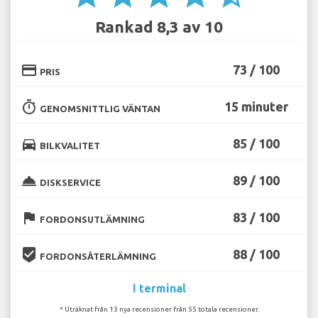
Rankad 8,3 av 10
credit_card
73 / 100
PRIS
timer
15 minuter
GENOMSNITTLIG VÄNTAN
directions_car
85 / 100
BILKVALITET
room_service
89 / 100
DISKSERVICE
flag
83 / 100
FORDONSUTLÄMNING
beenhere
88 / 100
FORDONSÅTERLÄMNING
I terminal
* Uträknat från 13 nya recensioner från 55 totala recensioner.