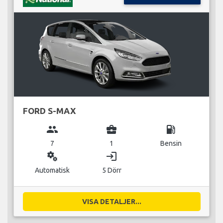
FORD S-MAX
group
business_center
local_gas_station
7
1
Bensin
miscellaneous_services
login
Automatisk
5 Dörr
VISA DETALJER...