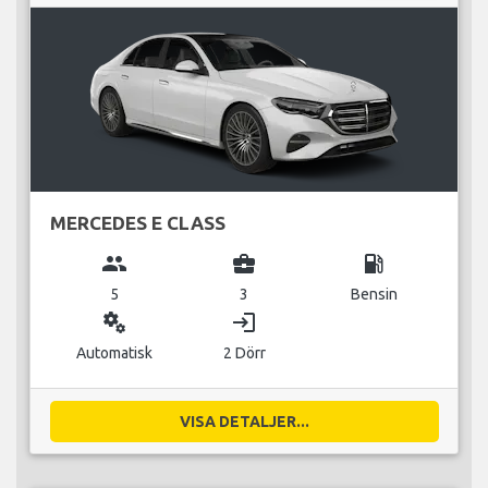
MERCEDES E CLASS
group
business_center
local_gas_station
5
3
Bensin
miscellaneous_services
login
Automatisk
2 Dörr
VISA DETALJER...