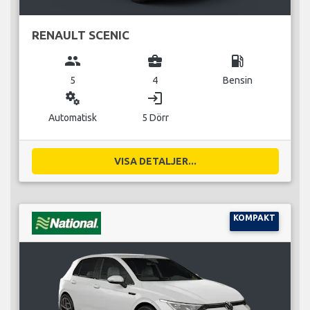
RENAULT SCENIC
group
business_center
local_gas_station
5
4
Bensin
miscellaneous_services
login
Automatisk
5 Dörr
VISA DETALJER...
KOMPAKT