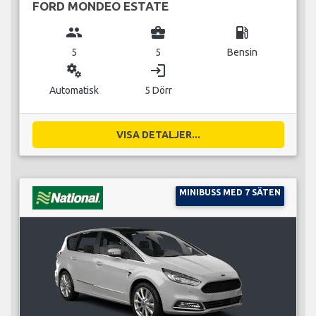
FORD MONDEO ESTATE
group
business_center
local_gas_station
5
5
Bensin
miscellaneous_services
login
Automatisk
5 Dörr
VISA DETALJER...
MINIBUSS MED 7 SÄTEN