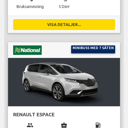
Bruksanvisning
5 Dörr
VISA DETALJER...
MINIBUSS MED 7 SÄTEN
RENAULT ESPACE
group
business_center
local_gas_station