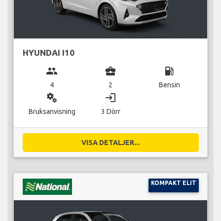
HYUNDAI I10
group
business_center
local_gas_station
4
2
Bensin
miscellaneous_services
login
Bruksanvisning
3 Dörr
VISA DETALJER...
KOMPAKT ELIT