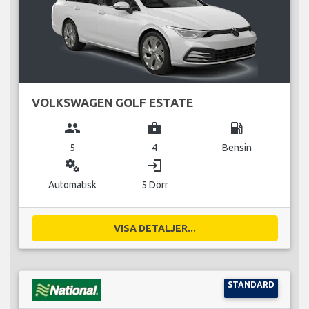
VOLKSWAGEN GOLF ESTATE
group
business_center
local_gas_station
5
4
Bensin
miscellaneous_services
login
Automatisk
5 Dörr
VISA DETALJER...
STANDARD