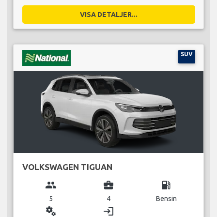
VISA DETALJER...
SUV
VOLKSWAGEN TIGUAN
group
business_center
local_gas_station
5
4
Bensin
miscellaneous_services
login