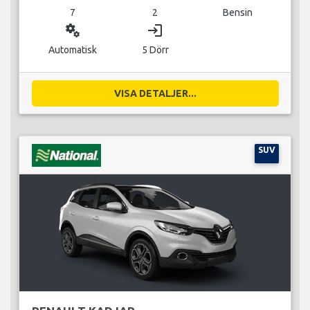
7
2
Bensin
miscellaneous_services
login
Automatisk
5 Dörr
VISA DETALJER...
SUV