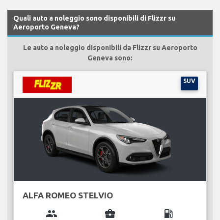
Quali auto a noleggio sono disponibili di Flizzr su
Aeroporto Geneva?
Le auto a noleggio disponibili da Flizzr su Aeroporto
Geneva sono:
SUV
ALFA ROMEO STELVIO
group
business_center
local_gas_station