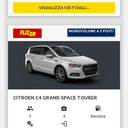
VISUALIZZA I DETTAGLI...
MONOVOLUME A 5 POSTI
CITROEN C4 GRAND SPACE TOURER
group
business_center
local_gas_station
5
4
Benzina
miscellaneous_services
login