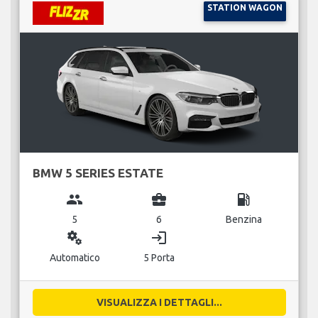
STATION WAGON
BMW 5 SERIES ESTATE
group
business_center
local_gas_station
5
6
Benzina
miscellaneous_services
login
Automatico
5 Porta
VISUALIZZA I DETTAGLI...