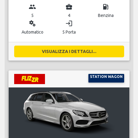
group
business_center
local_gas_station
5
4
Benzina
miscellaneous_services
login
Automatico
5 Porta
VISUALIZZA I DETTAGLI...
STATION WAGON