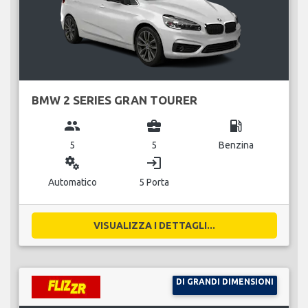
BMW 2 SERIES GRAN TOURER
group
business_center
local_gas_station
5
5
Benzina
miscellaneous_services
login
Automatico
5 Porta
VISUALIZZA I DETTAGLI...
DI GRANDI DIMENSIONI