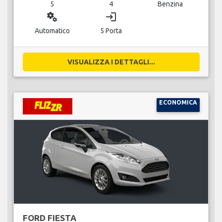
5
4
Benzina
miscellaneous_services
login
Automatico
5 Porta
VISUALIZZA I DETTAGLI...
ECONOMICA
FORD FIESTA