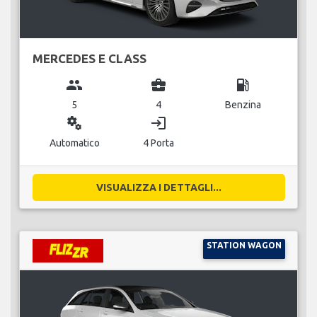
MERCEDES E CLASS
group
business_center
local_gas_station
5
4
Benzina
miscellaneous_services
login
Automatico
4 Porta
VISUALIZZA I DETTAGLI...
STATION WAGON