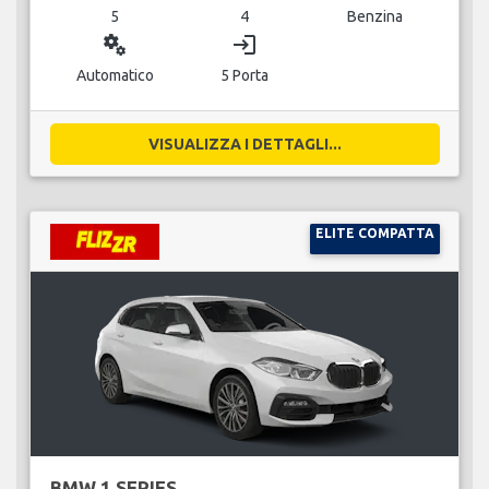
5
4
Benzina
miscellaneous_services
login
Automatico
5 Porta
VISUALIZZA I DETTAGLI...
ELITE COMPATTA
BMW 1 SERIES