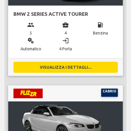
BMW 2 SERIES ACTIVE TOURER
group
business_center
local_gas_station
5
4
Benzina
miscellaneous_services
login
Automatico
4 Porta
VISUALIZZA I DETTAGLI...
CABRIO