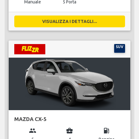
Manuale
5 Porta
VISUALIZZA I DETTAGLI...
SUV
MAZDA CX-5
group
business_center
local_gas_station