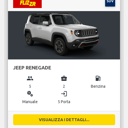
SUV
JEEP RENEGADE
group
business_center
local_gas_station
5
2
Benzina
miscellaneous_services
login
Manuale
5 Porta
VISUALIZZA I DETTAGLI...