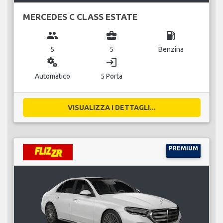
MERCEDES C CLASS ESTATE
group
business_center
local_gas_station
5
5
Benzina
miscellaneous_services
login
Automatico
5 Porta
VISUALIZZA I DETTAGLI...
PREMIUM