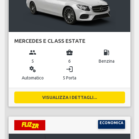
MERCEDES E CLASS ESTATE
group
business_center
local_gas_station
5
6
Benzina
miscellaneous_services
login
Automatico
5 Porta
VISUALIZZA I DETTAGLI...
ECONOMICA