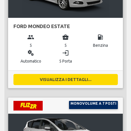
FORD MONDEO ESTATE
group
business_center
local_gas_station
5
5
Benzina
miscellaneous_services
login
Automatico
5 Porta
VISUALIZZA I DETTAGLI...
MONOVOLUME A 7 POSTI