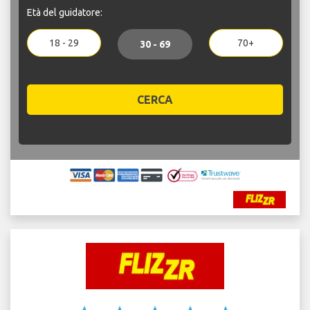
Età del guidatore:
18 - 29
70+
30 - 69
CERCA