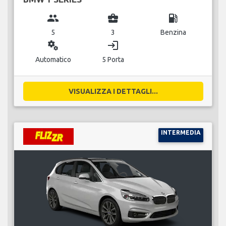
group
business_center
local_gas_station
5
3
Benzina
miscellaneous_services
login
Automatico
5 Porta
VISUALIZZA I DETTAGLI...
INTERMEDIA