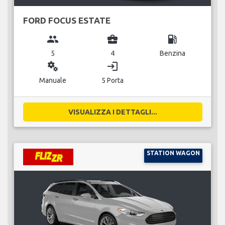
FORD FOCUS ESTATE
group
business_center
local_gas_station
5
4
Benzina
miscellaneous_services
login
Manuale
5 Porta
VISUALIZZA I DETTAGLI...
STATION WAGON