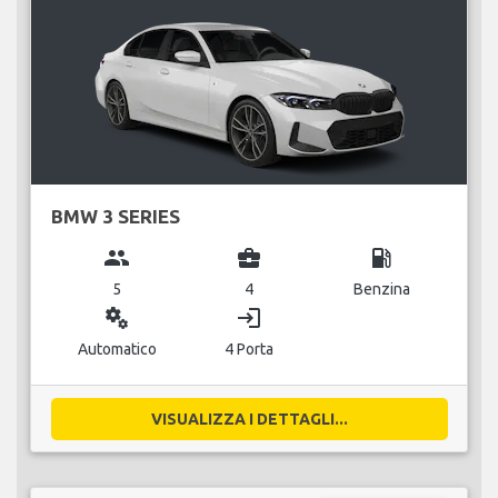
BMW 3 SERIES
group
business_center
local_gas_station
5
4
Benzina
miscellaneous_services
login
Automatico
4 Porta
VISUALIZZA I DETTAGLI...