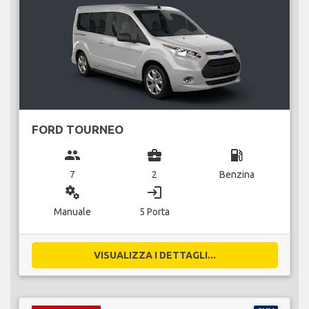
FORD TOURNEO
group
business_center
local_gas_station
7
2
Benzina
miscellaneous_services
login
Manuale
5 Porta
VISUALIZZA I DETTAGLI...