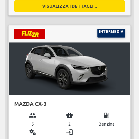
VISUALIZZA I DETTAGLI...
INTERMEDIA
MAZDA CX-3
group
business_center
local_gas_station
5
2
Benzina
miscellaneous_services
login