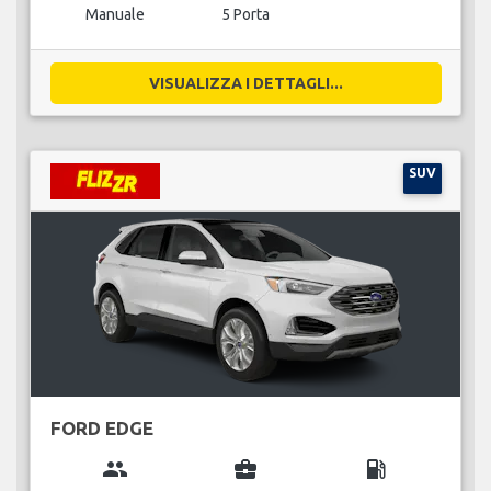
Manuale
5 Porta
VISUALIZZA I DETTAGLI...
SUV
FORD EDGE
group
business_center
local_gas_station