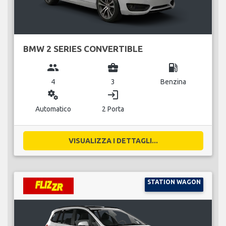
BMW 2 SERIES CONVERTIBLE
group
business_center
local_gas_station
4
3
Benzina
miscellaneous_services
login
Automatico
2 Porta
VISUALIZZA I DETTAGLI...
STATION WAGON