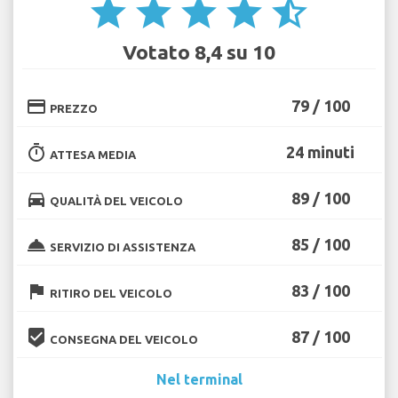
star
star
star
star
star_half
Votato 8,4 su 10
credit_card
79 / 100
PREZZO
timer
24 minuti
ATTESA MEDIA
directions_car
89 / 100
QUALITÀ DEL VEICOLO
room_service
85 / 100
SERVIZIO DI ASSISTENZA
flag
83 / 100
RITIRO DEL VEICOLO
beenhere
87 / 100
CONSEGNA DEL VEICOLO
Nel terminal