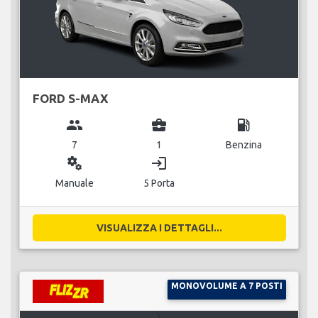
FORD S-MAX
group
business_center
local_gas_station
7
1
Benzina
miscellaneous_services
login
Manuale
5 Porta
VISUALIZZA I DETTAGLI...
MONOVOLUME A 7 POSTI