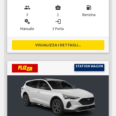
group
business_center
local_gas_station
5
2
Benzina
miscellaneous_services
login
Manuale
3 Porta
VISUALIZZA I DETTAGLI...
STATION WAGON