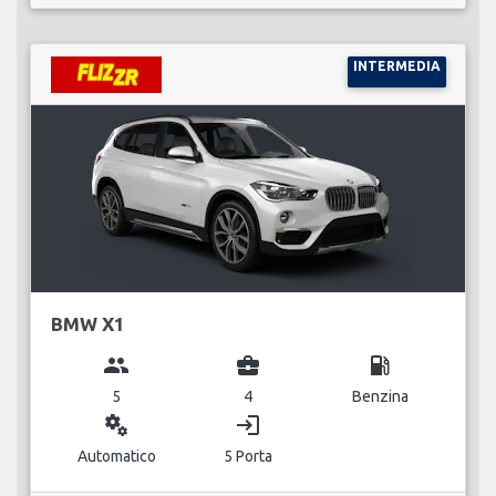
INTERMEDIA
BMW X1
group
business_center
local_gas_station
5
4
Benzina
miscellaneous_services
login
Automatico
5 Porta