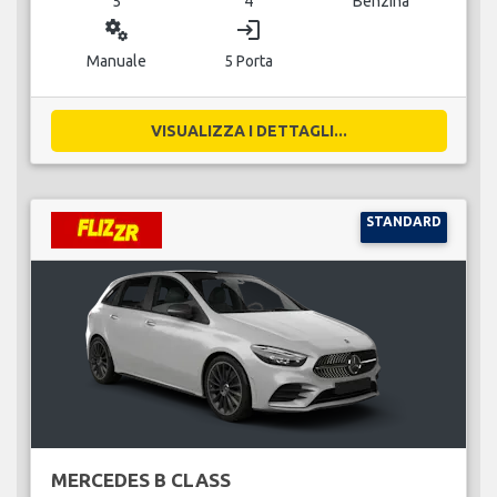
5
4
Benzina
miscellaneous_services
login
Manuale
5 Porta
VISUALIZZA I DETTAGLI...
STANDARD
MERCEDES B CLASS