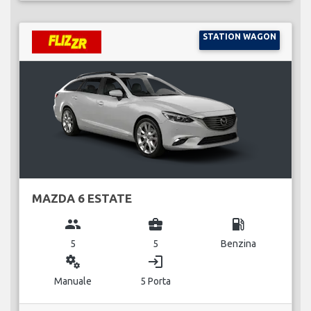
STATION WAGON
MAZDA 6 ESTATE
group
business_center
local_gas_station
5
5
Benzina
miscellaneous_services
login
Manuale
5 Porta