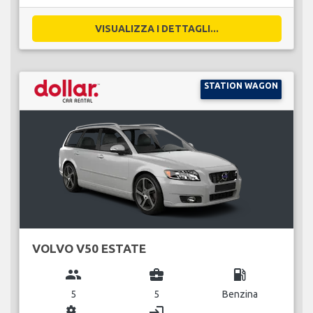
VISUALIZZA I DETTAGLI...
STATION WAGON
VOLVO V50 ESTATE
group
business_center
local_gas_station
5
5
Benzina
miscellaneous_services
login