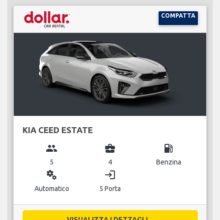
COMPATTA
KIA CEED ESTATE
group
business_center
local_gas_station
5
4
Benzina
miscellaneous_services
login
Automatico
5 Porta
VISUALIZZA I DETTAGLI...