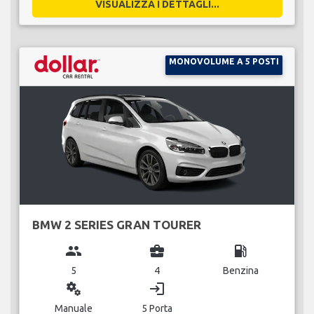
VISUALIZZA I DETTAGLI...
MONOVOLUME A 5 POSTI
BMW 2 SERIES GRAN TOURER
group
business_center
local_gas_station
5
4
Benzina
miscellaneous_services
login
Manuale
5 Porta