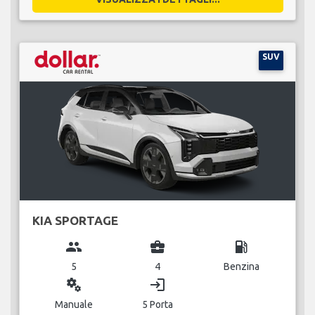
SUV
KIA SPORTAGE
group
business_center
local_gas_station
5
4
Benzina
miscellaneous_services
login
Manuale
5 Porta