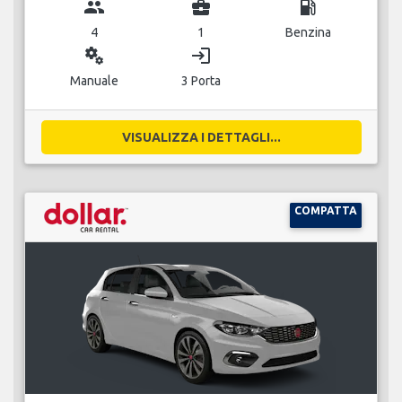
group
business_center
local_gas_station
4
1
Benzina
miscellaneous_services
login
Manuale
3 Porta
VISUALIZZA I DETTAGLI...
COMPATTA