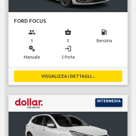
FORD FOCUS
group
business_center
local_gas_station
5
3
Benzina
miscellaneous_services
login
Manuale
5 Porta
VISUALIZZA I DETTAGLI...
INTERMEDIA