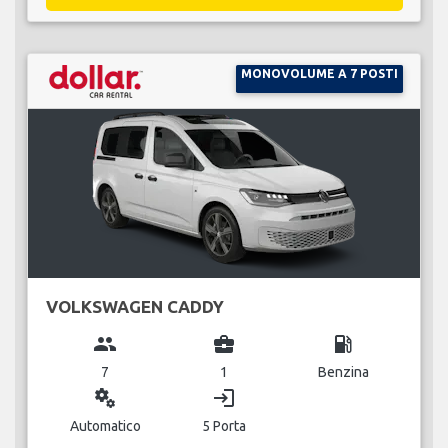
MONOVOLUME A 7 POSTI
VOLKSWAGEN CADDY
group
business_center
local_gas_station
7
1
Benzina
miscellaneous_services
login
Automatico
5 Porta