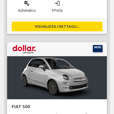
miscellaneous_services
login
Automatico
4 Porta
VISUALIZZA I DETTAGLI...
MINI
FIAT 500