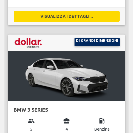
VISUALIZZA I DETTAGLI...
DI GRANDI DIMENSIONI
BMW 3 SERIES
group
business_center
local_gas_station
5
4
Benzina