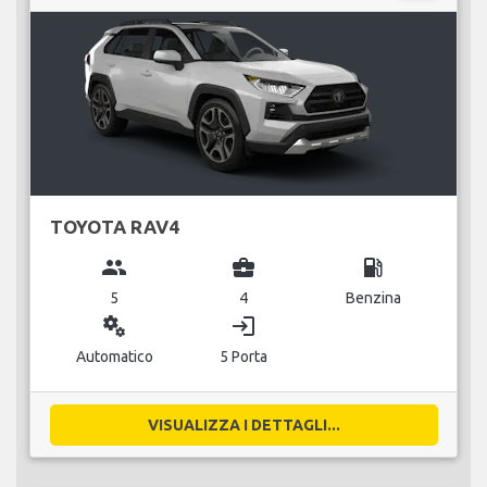
TOYOTA RAV4
group
business_center
local_gas_station
5
4
Benzina
miscellaneous_services
login
Automatico
5 Porta
VISUALIZZA I DETTAGLI...