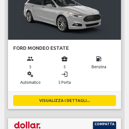
FORD MONDEO ESTATE
group
business_center
local_gas_station
5
5
Benzina
miscellaneous_services
login
Automatico
5 Porta
VISUALIZZA I DETTAGLI...
COMPATTA