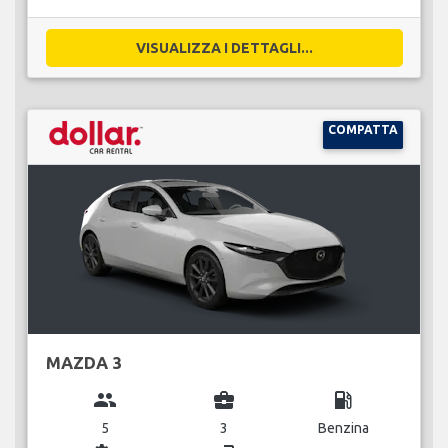
VISUALIZZA I DETTAGLI...
COMPATTA
MAZDA 3
group
business_center
local_gas_station
5
3
Benzina