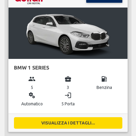
BMW 1 SERIES
group
business_center
local_gas_station
5
3
Benzina
miscellaneous_services
login
Automatico
5 Porta
VISUALIZZA I DETTAGLI...