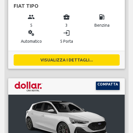
FIAT TIPO
group
business_center
local_gas_station
5
3
Benzina
miscellaneous_services
login
Automatico
5 Porta
VISUALIZZA I DETTAGLI...
COMPATTA