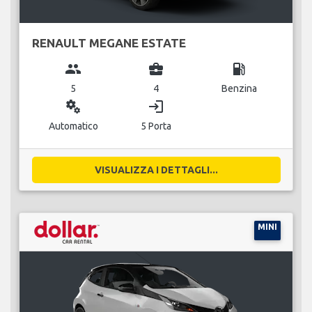
RENAULT MEGANE ESTATE
group
business_center
local_gas_station
5
4
Benzina
miscellaneous_services
login
Automatico
5 Porta
VISUALIZZA I DETTAGLI...
MINI