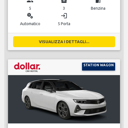
group
business_center
local_gas_station
5
3
Benzina
miscellaneous_services
login
Automatico
5 Porta
VISUALIZZA I DETTAGLI...
STATION WAGON