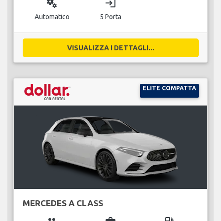
miscellaneous_services
login
Automatico
5 Porta
VISUALIZZA I DETTAGLI...
ELITE COMPATTA
MERCEDES A CLASS