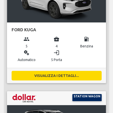
FORD KUGA
group
business_center
local_gas_station
5
4
Benzina
miscellaneous_services
login
Automatico
5 Porta
VISUALIZZA I DETTAGLI...
STATION WAGON