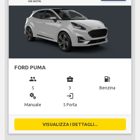
FORD PUMA
group
business_center
local_gas_station
5
3
Benzina
miscellaneous_services
login
Manuale
5 Porta
VISUALIZZA I DETTAGLI...