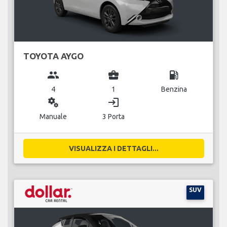
TOYOTA AYGO
group
business_center
local_gas_station
4
1
Benzina
miscellaneous_services
login
Manuale
3 Porta
VISUALIZZA I DETTAGLI...
SUV