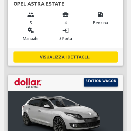
OPEL ASTRA ESTATE
group
business_center
local_gas_station
5
4
Benzina
miscellaneous_services
login
Manuale
5 Porta
VISUALIZZA I DETTAGLI...
STATION WAGON