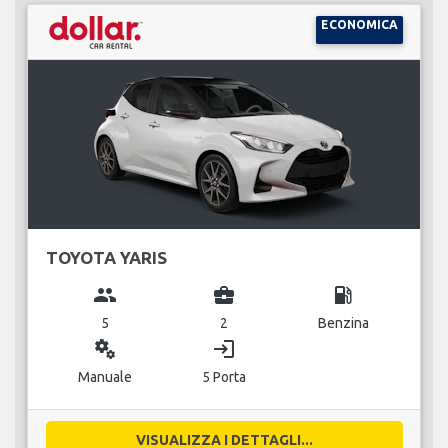
ECONOMICA
TOYOTA YARIS
group
business_center
local_gas_station
5
2
Benzina
miscellaneous_services
login
Manuale
5 Porta
VISUALIZZA I DETTAGLI...