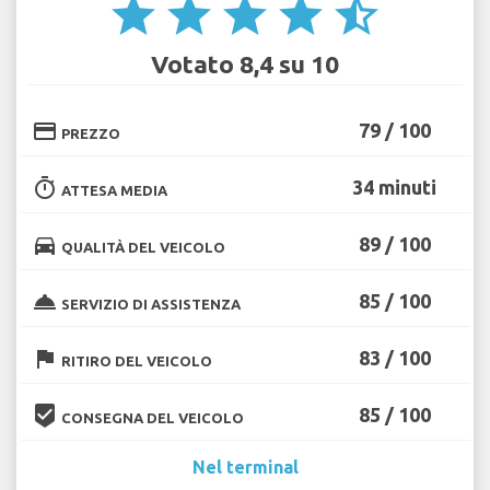
star
star
star
star
star_half
Votato 8,4 su 10
credit_card
79 / 100
PREZZO
timer
34 minuti
ATTESA MEDIA
directions_car
89 / 100
QUALITÀ DEL VEICOLO
room_service
85 / 100
SERVIZIO DI ASSISTENZA
flag
83 / 100
RITIRO DEL VEICOLO
beenhere
85 / 100
CONSEGNA DEL VEICOLO
Nel terminal