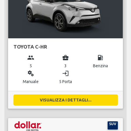
TOYOTA C-HR
group
business_center
local_gas_station
5
3
Benzina
miscellaneous_services
login
Manuale
5 Porta
VISUALIZZA I DETTAGLI...
SUV