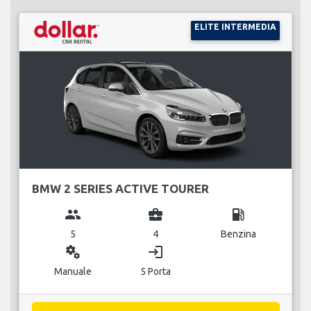
ELITE INTERMEDIA
BMW 2 SERIES ACTIVE TOURER
group
business_center
local_gas_station
5
4
Benzina
miscellaneous_services
login
Manuale
5 Porta