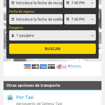
Fecha de regreso
Pasajeros
BUSCAR
Otras opciones de transporte
Por Taxi
local_taxi
Aeropuerto de Geneva Taxi