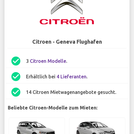
Citroen - Geneva Flughafen
check_circle
3
Citroen Modelle
.
check_circle
Erhältlich bei
4 Lieferanten
.
check_circle
14 Citroen Mietwagenangebote gesucht.
Beliebte Citroen-Modelle zum Mieten: