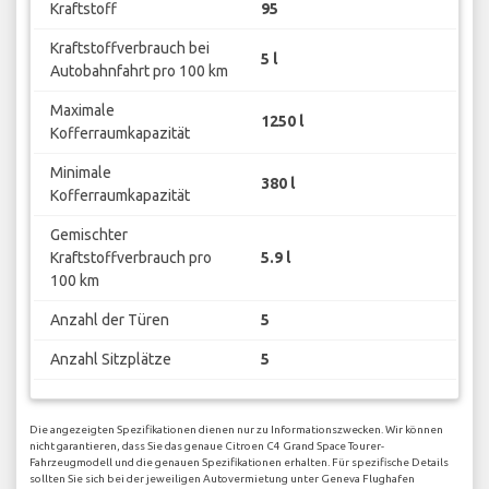
Kraftstoff
95
Kraftstoffverbrauch bei
5 l
Autobahnfahrt pro 100 km
Maximale
1250 l
Kofferraumkapazität
Minimale
380 l
Kofferraumkapazität
Gemischter
Kraftstoffverbrauch pro
5.9 l
100 km
Anzahl der Türen
5
Anzahl Sitzplätze
5
Die angezeigten Spezifikationen dienen nur zu Informationszwecken. Wir können
nicht garantieren, dass Sie das genaue Citroen C4 Grand Space Tourer-
Fahrzeugmodell und die genauen Spezifikationen erhalten. Für spezifische Details
sollten Sie sich bei der jeweiligen Autovermietung unter Geneva Flughafen