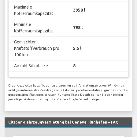
Maximale
3958 l
Kofferraumkapazität
Minimale
798 l
Kofferraumkapazität
Gemischter
Kraftstoffverbrauch pro
5.5 l
100 km
Anzahl Sitzplätze
8
Die angezeigten Spezifikationen dienen nur zu Informationszwecken. Wir können
nicht garantieren, dass Sie das genaue Citroen Spacetourer-Fahrzeugmodell und die
genauen Spezifikationen erhalten. Für spezifische Details sollten Sie sich bei der
jeweiligen Autovermietung unter Geneva Flughafen erkundigen.
Citroen-Fahrzeugvermietung bei Geneva Flughafen – FAQ