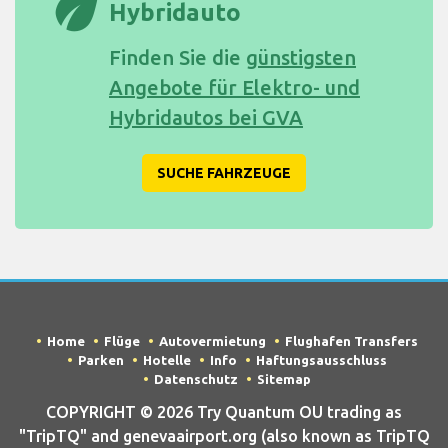
eco
Hybridauto
Finden Sie die
günstigsten
Angebote für Elektro- und
Hybridautos bei GVA
SUCHE FAHRZEUGE
Home
Flüge
Autovermietung
Flughafen Transfers
Parken
Hotelle
Info
Haftungsausschluss
Datenschutz
Sitemap
COPYRIGHT © 2026 Try Quantum OU trading as
"TripTQ" and genevaairport.org (also known as TripTQ