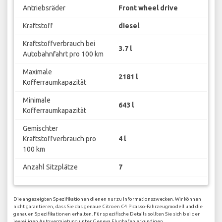
Antriebsräder
Front wheel drive
Kraftstoff
diesel
Kraftstoffverbrauch bei
3.7 l
Autobahnfahrt pro 100 km
Maximale
2181 l
Kofferraumkapazität
Minimale
643 l
Kofferraumkapazität
Gemischter
Kraftstoffverbrauch pro
4 l
100 km
Anzahl Sitzplätze
7
Die angezeigten Spezifikationen dienen nur zu Informationszwecken. Wir können
nicht garantieren, dass Sie das genaue Citroen C4 Picasso-Fahrzeugmodell und die
genauen Spezifikationen erhalten. Für spezifische Details sollten Sie sich bei der
jeweiligen Autovermietung unter Geneva Flughafen erkundigen.