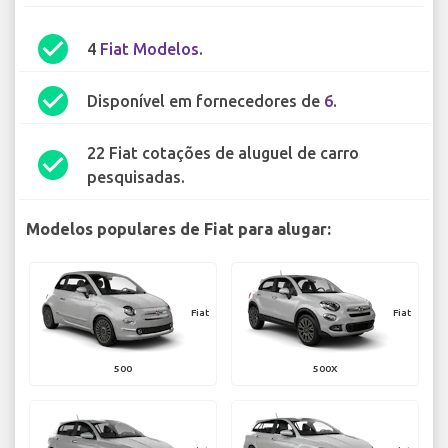
check_circle
4
Fiat Modelos
.
check_circle
Disponível em fornecedores de
6
.
22 Fiat cotações de aluguel de carro
check_circle
pesquisadas.
Modelos populares de Fiat para alugar:
Fiat
Fiat
500
500X