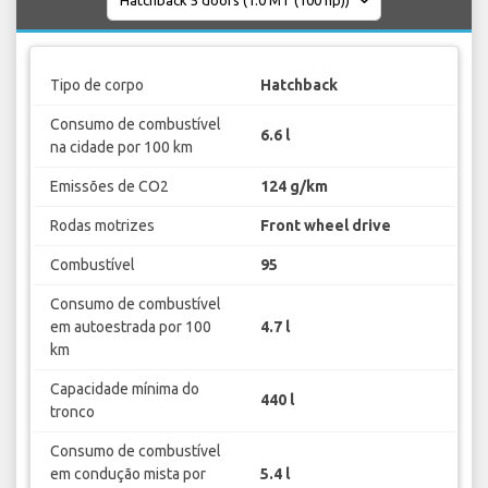
Tipo de corpo
Hatchback
Consumo de combustível
6.6 l
na cidade por 100 km
Emissões de CO2
124 g/km
Rodas motrizes
Front wheel drive
Combustível
95
Consumo de combustível
em autoestrada por 100
4.7 l
km
Capacidade mínima do
440 l
tronco
Consumo de combustível
em condução mista por
5.4 l