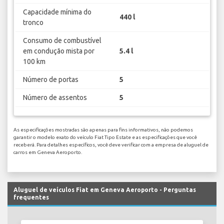
Capacidade mínima do
440 l
tronco
Consumo de combustível
em condução mista por
5.4 l
100 km
Número de portas
5
Número de assentos
5
As especificações mostradas são apenas para fins informativos, não podemos
garantir o modelo exato do veículo Fiat Tipo Estate e as especificações que você
receberá. Para detalhes específicos, você deve verificar com a empresa de aluguel de
carros em Geneva Aeroporto.
Aluguel de veículos Fiat em Geneva Aeroporto - Perguntas
frequentes